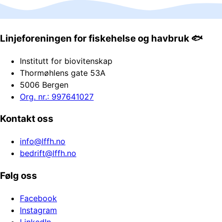
Linjeforeningen for fiskehelse og havbruk 🐟
Institutt for biovitenskap
Thormøhlens gate 53A
5006 Bergen
Org. nr.: 997641027
Kontakt oss
info@lffh.no
bedrift@lffh.no
Følg oss
Facebook
Instagram
LinkedIn