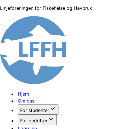
Linjeforeningen for Fiskehelse og Havbruk
Hjem
Om oss
For studenter
For bedrifter
Logg inn