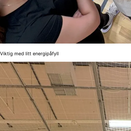
Viktig med litt energipåfyll