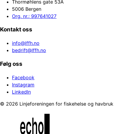
Thormøhlens gate 53A
5006 Bergen
Org. nr.: 997641027
Kontakt oss
info@lffh.no
bedrift@lffh.no
Følg oss
Facebook
Instagram
LinkedIn
©
2026
Linjeforeningen for fiskehelse og havbruk