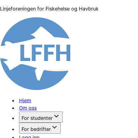
Linjeforeningen for Fiskehelse og Havbruk
Hjem
Om oss
For studenter
For bedrifter
Logg inn